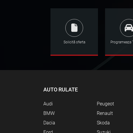
Solicită oferta
Programeaza T
AUTO RULATE
Audi
Peugeot
BMW
Renault
Dacia
Skoda
Ford
Suzuki