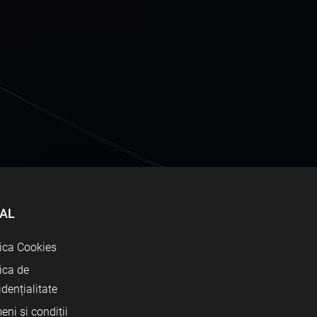
AL
tica Cookies
tica de
idențialitate
eni și condiții