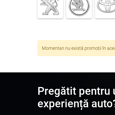
Momentan nu există promoții în ace
Pregătit pentru
experiență auto