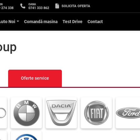
IN
OANA
SOLICITA OFERTA
 274 338
0741 333 862
Auto Noi
Comandă masina
Test Drive
Contact
oup
Oferte service