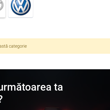
astă categorie
 următoarea ta
?