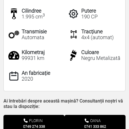
Cilindree
Putere
3
1.995 cm
190 CP
Transmisie
Tracțiune
Automata
4x4 (automat)
Kilometraj
Culoare
99931 km
Negru Metalizată
An fabricație
2020
Ai întrebări despre această mașină? Consultanții noștri vă
stau la dispoziție:
FLORIN
OANA
0749 274 338
0741 333 862