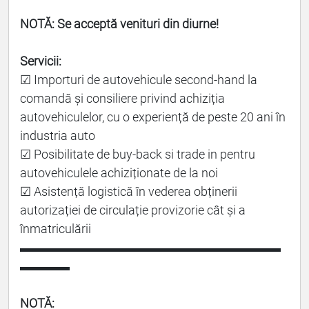
NOTĂ: Se acceptă venituri din diurne!
Servicii:
☑ Importuri de autovehicule second-hand la
comandă și consiliere privind achiziția
autovehiculelor, cu o experiență de peste 20 ani în
industria auto
☑ Posibilitate de buy-back si trade in pentru
autovehiculele achiziționate de la noi
☑ Asistență logistică în vederea obținerii
autorizației de circulație provizorie cât și a
înmatriculării
▬▬▬▬▬▬▬▬▬▬▬▬▬▬▬▬▬▬▬▬▬
▬▬▬▬
NOTĂ: