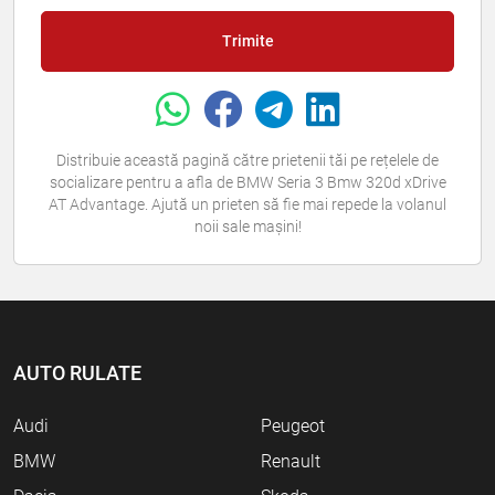
Trimite
Distribuie această pagină către prietenii tăi pe rețelele de
socializare pentru a afla de BMW Seria 3 Bmw 320d xDrive
AT Advantage. Ajută un prieten să fie mai repede la volanul
noii sale mașini!
AUTO RULATE
Audi
Peugeot
BMW
Renault