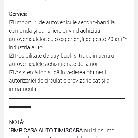
Servicii:
☑ Importuri de autovehicule second-hand la
comandă și consiliere privind achiziția
autovehiculelor, cu o experiență de peste 20 ani în
industria auto
☑ Posibilitate de buy-back si trade in pentru
autovehiculele achiziționate de la noi
☑ Asistență logistică în vederea obținerii
autorizației de circulație provizorie cât și a
înmatriculării
▬▬▬▬▬▬▬▬▬▬▬▬▬▬▬▬▬▬▬▬▬
▬▬▬▬
NOTĂ:
"
RMB CASA AUTO TIMISOARA
nu isi asuma