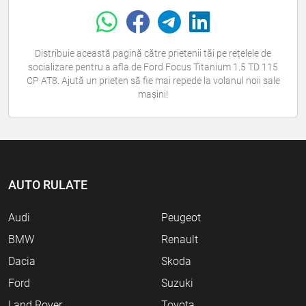
Distribuie această pagină către prietenii tăi pe rețelele de
socializare pentru a afla de Ford Focus Titanium 1.5 TD 115
CP AT8. Ajută un prieten să fie mai repede la volanul noii sale
mașini!
AUTO RULATE
Audi
Peugeot
BMW
Renault
Dacia
Skoda
Ford
Suzuki
Land Rover
Toyota