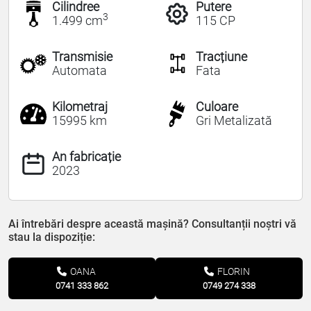
Cilindree
Putere
3
1.499 cm
115 CP
Transmisie
Tracțiune
Automata
Fata
Kilometraj
Culoare
15995 km
Gri Metalizată
An fabricație
2023
Ai întrebări despre această mașină? Consultanții noștri vă
stau la dispoziție:
OANA
FLORIN
0741 333 862
0749 274 338