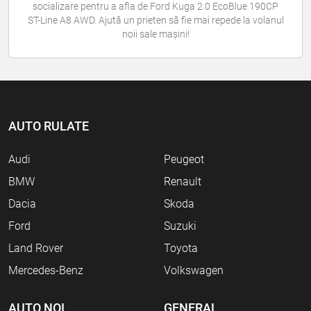
socializare pentru a afla de Ford Kuga 2.0 EcoBlue 190CP
ST-Line A8 AWD. Ajută un prieten să fie mai repede la volanul
noii sale mașini!
AUTO RULATE
Audi
Peugeot
BMW
Renault
Dacia
Skoda
Ford
Suzuki
Land Rover
Toyota
Mercedes-Benz
Volkswagen
AUTO NOI
GENERAL