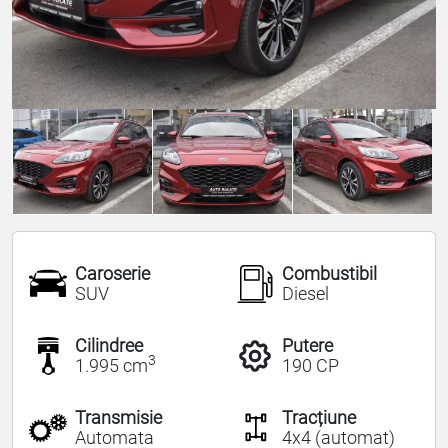
Caroserie
Combustibil
SUV
Diesel
Cilindree
Putere
3
1.995 cm
190 CP
Transmisie
Tracțiune
Automata
4x4 (automat)