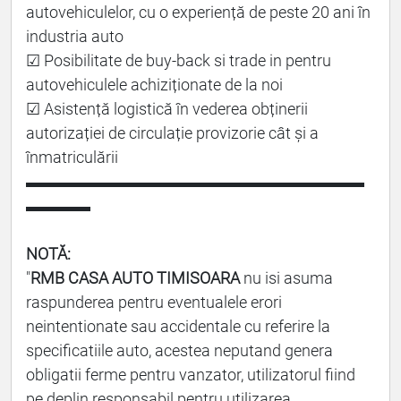
autovehiculelor, cu o experiență de peste 20 ani în
industria auto
☑ Posibilitate de buy-back si trade in pentru
autovehiculele achiziționate de la noi
☑ Asistență logistică în vederea obținerii
autorizației de circulație provizorie cât și a
înmatriculării
▬▬▬▬▬▬▬▬▬▬▬▬▬▬▬▬▬▬▬▬▬
▬▬▬▬
NOTĂ:
"
RMB CASA AUTO TIMISOARA
nu isi asuma
raspunderea pentru eventualele erori
neintentionate sau accidentale cu referire la
specificatiile auto, acestea neputand genera
obligatii ferme pentru vanzator, utilizatorul fiind
pe deplin responsabil pentru utilizarea