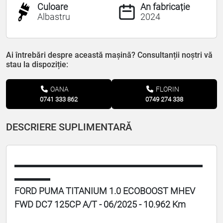
Culoare
An fabricație
Albastru
2024
Ai întrebări despre această mașină? Consultanții noștri vă
stau la dispoziție:
OANA
FLORIN
0741 333 862
0749 274 338
DESCRIERE SUPLIMENTARĂ
▬▬▬▬▬▬▬▬▬▬▬▬▬▬▬▬▬▬▬▬▬
▬▬▬▬
FORD PUMA TITANIUM 1.0 ECOBOOST MHEV
FWD DC7 125CP A/T - 06/2025 - 10.962 Km