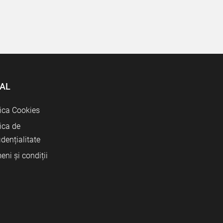
AL
tica Cookies
tica de
idențialitate
eni și condiții