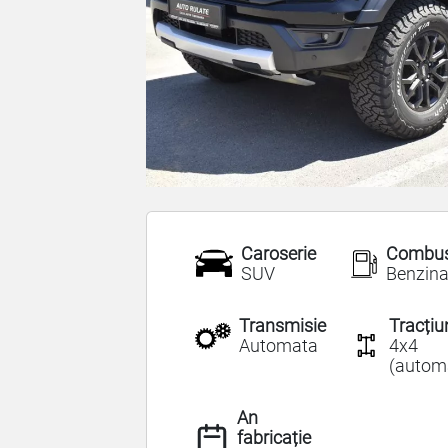
Caroserie
Combust
SUV
Benzin
Transmisie
Tracțiu
Automata
4x4
(autom
An
fabricație