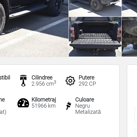
ibil
Cilindree
Putere
3
a
2.956 cm
292 CP
ne
Kilometraj
Culoare
51966 km
Negru
at)
Metalizată