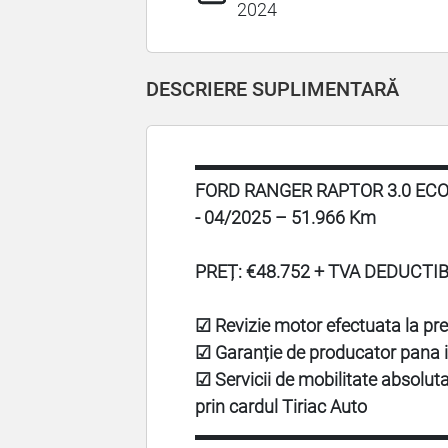
2024
DESCRIERE SUPLIMENTARĂ
▬▬▬▬▬▬▬▬▬▬▬▬▬▬
FORD RANGER RAPTOR 3.0 EC
- 04/2025 – 51.966 Km
PREȚ: €48.752 + TVA DEDUCTIB
☑ Revizie motor efectuata la pr
☑ Garanție de producator pana i
☑ Servicii de mobilitate absoluta,
prin cardul Tiriac Auto
▬▬▬▬▬▬▬▬▬▬▬▬▬▬