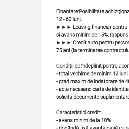
Finantare:
Posibilitate achizițion
12 - 60 luni.
►►► Leasing financiar pentru p
si avans minim de 15%, raspuns f
►►► Credit auto pentru persoane
75 ani (la terminarea contractulu
Condiții de îndeplinit pentru aco
- total vechime de minim 12 luni
- grad maxim de îndatorare de 40
- acte necesare: carte de identita
solicita documente suplimentar
Caracteristici credit:
- avans minim de la 10%
- dobândă fixă avantajoasă cu rat