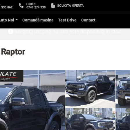
A
FLORIN
SOLICITA OFERTA
 333 862
0749 274 338
Auto Noi
Comandă masina
Test Drive
Contact
Această mașină nu mai este disponibilă în stoc.
 Raptor