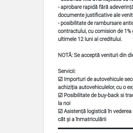
- aprobare rapidă fără adeverinț
documente justificative ale venit
- posibilitate de rambursare anti
contractului, cu comision de 1% 
ultimele 12 luni al creditului.
NOTĂ: Se acceptă venituri din di
Servicii:
☑ Importuri de autovehicule sec
achiziția autovehiculelor, cu o e
☑ Posibilitate de buy-back si tra
la noi
☑ Asistență logistică în vederea o
cât și a înmatriculării
▬▬▬▬▬▬▬▬▬▬▬▬▬▬