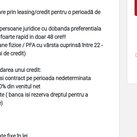
are prin leasing/credit pentru o perioadă de
ersoane juridice cu dobanda preferentiala
oarte rapid in doar 48 ore!!!
 fizice / PFA cu vârsta cuprinsă între 22 -
i de credit)
D
rdarea unui credit:
 si contract pe perioada nedeterminata
% din venitul net
te ( banca isi rezerva dreptul pentru a
e)
e fixe în lei