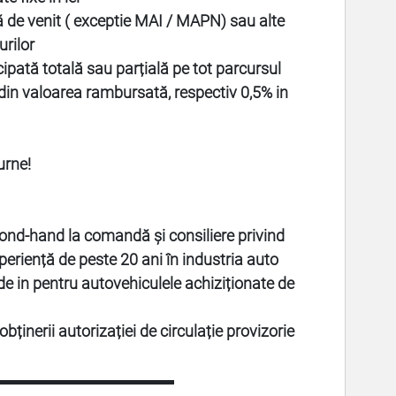
ă de venit ( exceptie MAI / MAPN) sau alte
urilor
cipată totală sau parțială pe tot parcursul
din valoarea rambursată, respectiv 0,5% in
urne!
ond-hand la comandă și consiliere privind
xperiență de peste 20 ani în industria auto
de in pentru autovehiculele achiziționate de
bținerii autorizației de circulație provizorie
▬▬▬▬▬▬▬▬▬▬▬