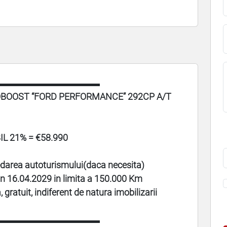
▬▬▬▬▬▬▬▬▬▬▬
OBOOST “FORD PERFORMANCE” 292CP A/T
IL 21% = €58.990
edarea autoturismului(daca necesita)
n 16.04.2029 in limita a 150.000 Km
 gratuit, indiferent de natura imobilizarii
▬▬▬▬▬▬▬▬▬▬▬