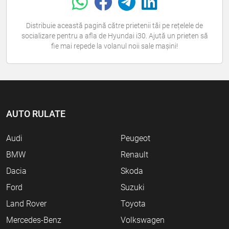
Distribuie această pagină către prietenii tăi pe rețelele de
socializare pentru a afla de Hyundai i30. Ajută un prieten să
fie mai repede la volanul noii sale mașini!
AUTO RULATE
Audi
Peugeot
BMW
Renault
Dacia
Skoda
Ford
Suzuki
Land Rover
Toyota
Mercedes-Benz
Volkswagen