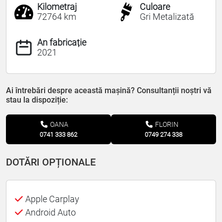
Kilometraj
Culoare
72764 km
Gri Metalizată
An fabricație
2021
Ai întrebări despre această mașină? Consultanții noștri vă
stau la dispoziție:
OANA
FLORIN
0741 333 862
0749 274 338
DOTĂRI OPȚIONALE
Apple Carplay
Android Auto