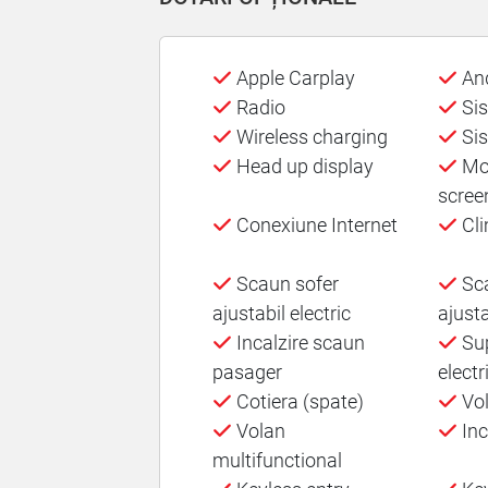
Apple Carplay
And
Radio
Sis
Wireless charging
Sis
Head up display
Mon
scree
Conexiune Internet
Cli
Scaun sofer
Sca
ajustabil electric
ajusta
Incalzire scaun
Sup
pasager
electr
Cotiera (spate)
Vol
Volan
Inc
multifunctional