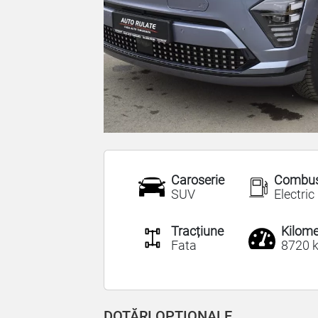
Caroserie
Combust
SUV
Electric
Tracțiune
Kilome
Fata
8720 
DOTĂRI OPȚIONALE