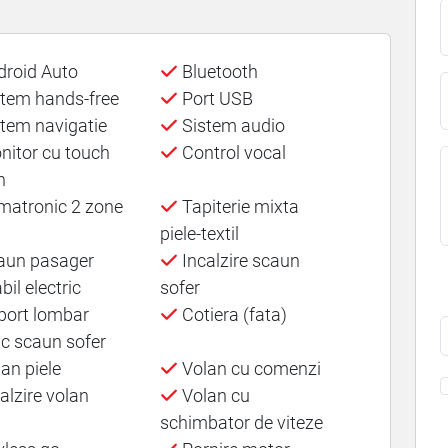
roid Auto
Bluetooth
tem hands-free
Port USB
tem navigatie
Sistem audio
itor cu touch
Control vocal
n
matronic 2 zone
Tapiterie mixta
piele-textil
un pasager
Incalzire scaun
bil electric
sofer
ort lombar
Cotiera (fata)
ic scaun sofer
an piele
Volan cu comenzi
alzire volan
Volan cu
schimbator de viteze