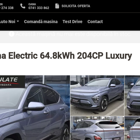
IN
OANA
SOLICITA OFERTA
 274 338
0741 333 862
Auto Noi
Comandă masina
Test Drive
Contact
Această mașină nu mai este disponibilă în stoc.
a Electric 64.8kWh 204CP Luxury