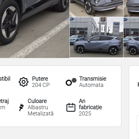
ibil
Putere
Transmisie
204 CP
Automata
traj
Culoare
An
km
Albastru
fabricație
Metalizată
2025