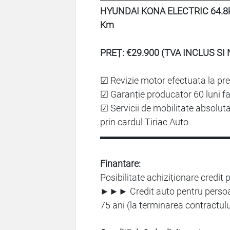
HYUNDAI KONA ELECTRIC 64.8k
Km
PREȚ: €29.900 (TVA INCLUS SI
☑ Revizie motor efectuata la pr
☑ Garanție producator 60 luni far
☑ Servicii de mobilitate absoluta,
prin cardul Tiriac Auto
▬▬▬▬▬▬▬▬▬▬▬▬▬▬
Finantare:
Posibilitate achiziționare credit 
►►► Credit auto pentru persoane
75 ani (la terminarea contractulu