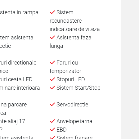
stenta in rampa
Sistem
recunoastere
indicatoare de viteza
tem asistenta
Asistenta faza
ectie
lunga
uri directionale
Faruri cu
ice
temporizator
uri ceata LED
Stopuri LED
minare interioara
Sistem Start/Stop
na parcare
Servodirectie
ica
te aliaj 17
Anvelope iarna
P
EBD
tem asistenta
Sistem franare