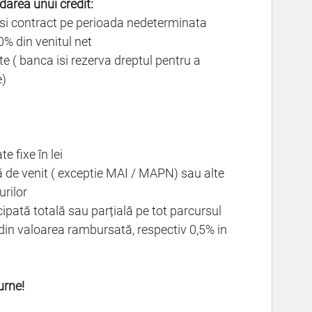
rdarea unui credit:
 si contract pe perioada nedeterminata
% din venitul net
te ( banca isi rezerva dreptul pentru a
e)
e fixe în lei
ă de venit ( exceptie MAI / MAPN) sau alte
urilor
cipată totală sau parțială pe tot parcursul
din valoarea rambursată, respectiv 0,5% in
urne!