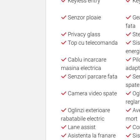
Keyless entry
Key
Senzor ploaie
Gea
fata
Privacy glass
Ste
Top cu telecomanda
Sis
energ
Cablu incarcare
Pil
masina electrica
adapti
Senzori parcare fata
Sen
spate
Camera video spate
Ogl
reglar
Oglinzi exterioare
Ave
rabatabile electric
mort
Lane assist
Con
Asistenta la franare
Sis