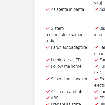
viraj
Asistenta in panta
Asi
Sistem
Sis
recunoastere semne
inters
trafic
Faruri autoadaptive
Far
dinam
Lumini de zi LED
Far
Follow me home
Ilu
LED
Senzori presiune roti
Fra
electr
Asistenta ambuteiaj
Jan
ABS
ES
Franare asistata
Sis