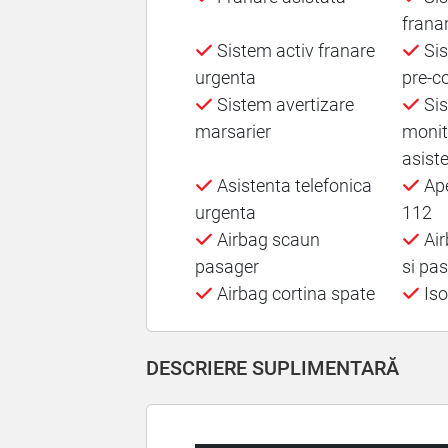
frana
Sistem activ franare
Sis
urgenta
pre-co
Sistem avertizare
Sis
marsarier
monit
asist
Asistenta telefonica
Ape
urgenta
112
Airbag scaun
Air
pasager
si pa
Airbag cortina spate
Iso
DESCRIERE SUPLIMENTARĂ
▬▬▬▬▬▬▬▬▬▬▬▬▬▬