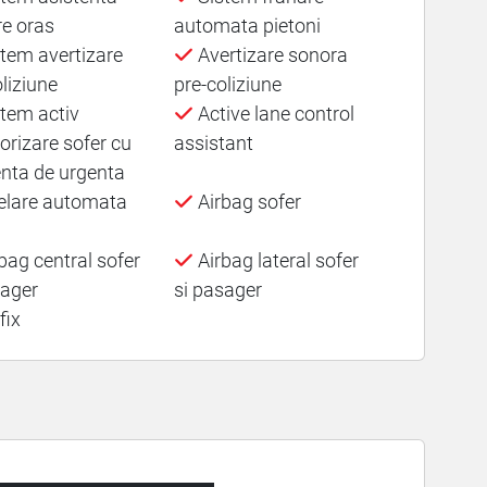
re oras
automata pietoni
tem avertizare
Avertizare sonora
liziune
pre-coliziune
tem activ
Active lane control
orizare sofer cu
assistant
enta de urgenta
lare automata
Airbag sofer
bag central sofer
Airbag lateral sofer
sager
si pasager
fix
▬▬▬▬▬▬▬▬▬▬▬