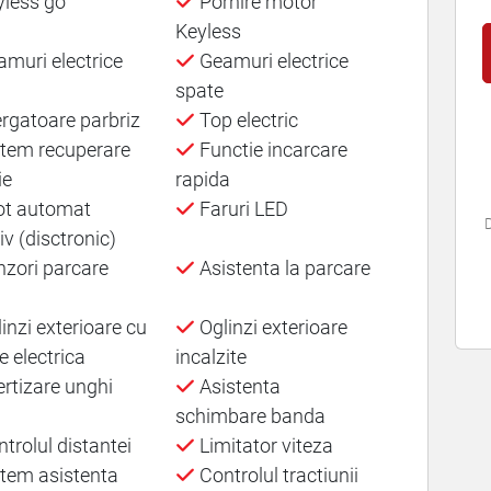
less go
Pornire motor
Keyless
muri electrice
Geamuri electrice
spate
rgatoare parbriz
Top electric
tem recuperare
Functie incarcare
ie
rapida
ot automat
Faruri LED
D
v (disctronic)
zori parcare
Asistenta la parcare
inzi exterioare cu
Oglinzi exterioare
e electrica
incalzite
rtizare unghi
Asistenta
schimbare banda
trolul distantei
Limitator viteza
tem asistenta
Controlul tractiunii