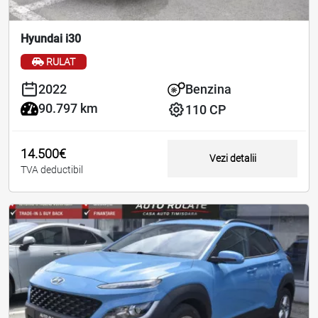
Hyundai i30
RULAT
2022
Benzina
90.797 km
110 CP
14.500€
Vezi detalii
TVA deductibil