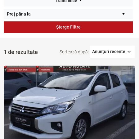
Transmisie
Șterge Filtre
1 de rezultate
Anunțuri recente
Sortează după: