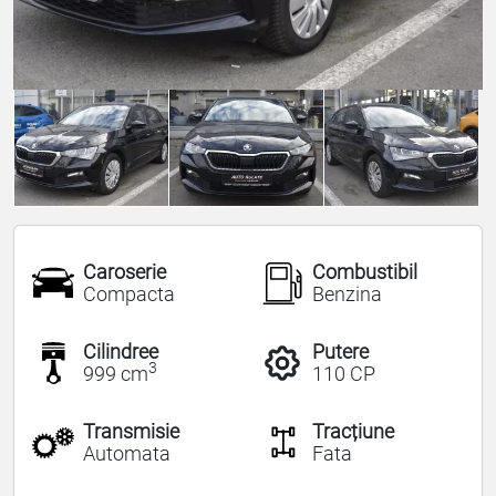
Caroserie
Combustibil
Compacta
Benzina
Cilindree
Putere
3
999 cm
110 CP
Transmisie
Tracțiune
Automata
Fata