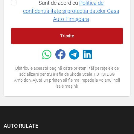
Sunt de acord cu
Politica de
confidențialitate și protecția datelor Casa
Auto Timișoara
Trimite
Distribuie această pagină către prietenii tăi pe rețelele de
socializare pentru a afla de Skoda Scala 1.0 TSI DSG
Ambition. Ajută un prieten să fie mai repede la volanul noii
sale mașini!
AUTO RULATE