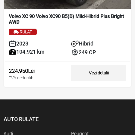
Volvo XC 90 Volvo XC90 B5(D) Mild-Hibrid Plus Bright
AWD
RULAT
2023
Hibrid
104.921 km
249 CP
224.950Lei
Vezi detalii
TVA deductibil
AUTO RULATE
Audi
Peugeot