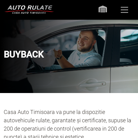
BUYBACK
Casa Auto Timisoara va pune la dispozitie
autovehicule rulate, garantate și certificate, supuse la
200 de operatiuni de control (vertificarea in 200 de
puncte) a starii tehnice si estetice.