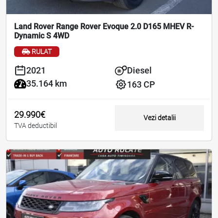
Land Rover Range Rover Evoque 2.0 D165 MHEV R-
Dynamic S 4WD
RULAT
2021
Diesel
35.164 km
163 CP
29.990€
Vezi detalii
TVA deductibil