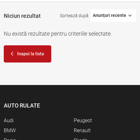
Niciun rezultat
Anunțuri recente
Sortează după:
Nu există rezultate pentru criteriile selectate.
înapoi la lista
AUTO RULATE
Audi
Peugeot
BMW
Renault