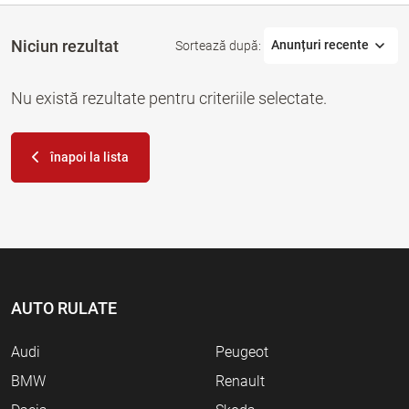
Niciun rezultat
Anunțuri recente
Sortează după:
Nu există rezultate pentru criteriile selectate.
înapoi la lista
AUTO RULATE
Audi
Peugeot
BMW
Renault