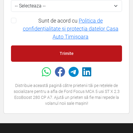
Sunt de acord cu
Politica de
confidențialitate și protecția datelor Casa
Auto Timișoara
Trimite
Distribuie această pagină către prietenii tăi pe rețelele de
socializare pentru a afla de Ford Focus MCA 5 usi ST X 2.3
EcoBoost 280 CP A7. Ajută un prieten să fie mai repede la
volanul noii sale mașini!