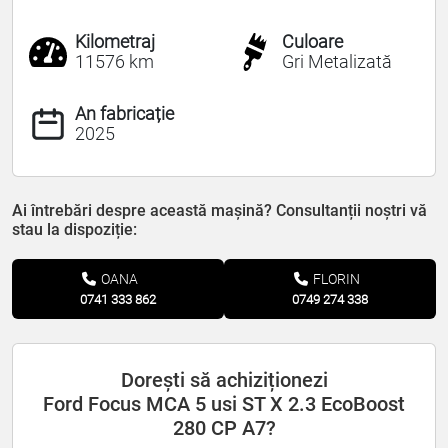
Kilometraj
Culoare
11576 km
Gri Metalizată
An fabricație
2025
Ai întrebări despre această mașină? Consultanții noștri vă
stau la dispoziție:
OANA
FLORIN
0741 333 862
0749 274 338
Dorești să achiziționezi
Ford Focus MCA 5 usi ST X 2.3 EcoBoost
280 CP A7?