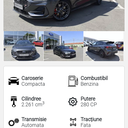
Caroserie
Combustibil
Compacta
Benzina
Cilindree
Putere
3
2.261 cm
280 CP
Transmisie
Tracțiune
Automata
Fata