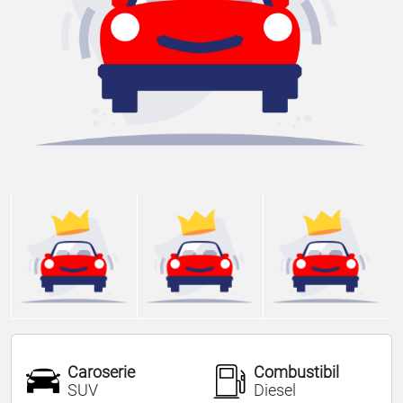
Caroserie
Combustibil
SUV
Diesel