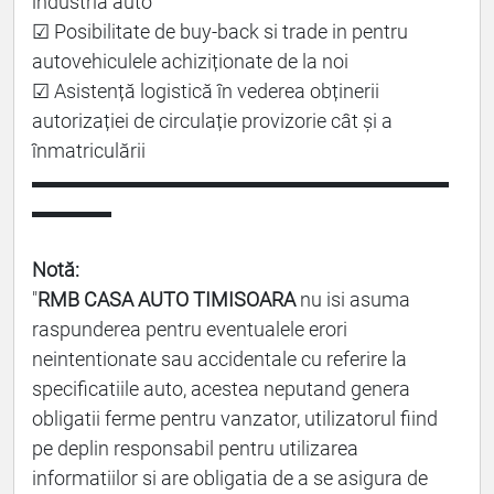
industria auto
☑ Posibilitate de buy-back si trade in pentru
autovehiculele achiziționate de la noi
☑ Asistență logistică în vederea obținerii
autorizației de circulație provizorie cât și a
înmatriculării
▬▬▬▬▬▬▬▬▬▬▬▬▬▬▬▬▬▬▬▬▬
▬▬▬▬
Notă:
"
RMB CASA AUTO TIMISOARA
nu isi asuma
raspunderea pentru eventualele erori
neintentionate sau accidentale cu referire la
specificatiile auto, acestea neputand genera
obligatii ferme pentru vanzator, utilizatorul fiind
pe deplin responsabil pentru utilizarea
informatiilor si are obligatia de a se asigura de