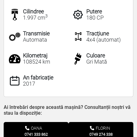
Cilindree
Putere
3
1.997 cm
180 CP
Transmisie
Tracțiune
Automata
4x4 (automat)
Kilometraj
Culoare
108524 km
Gri Mată
An fabricație
2017
Ai întrebări despre această mașină? Consultanții noștri vă
stau la dispoziție:
OANA
FLORIN
0741 333 862
0749 274 338