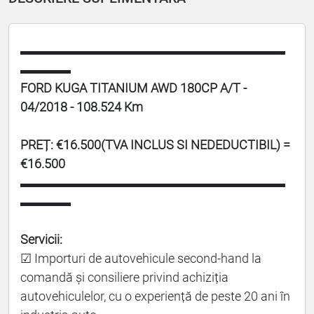
▬▬▬▬▬▬▬▬▬▬▬▬▬▬▬▬▬▬▬▬▬
▬▬▬▬
FORD KUGA TITANIUM AWD 180CP A/T -
04/2018 - 108.524 Km
PREȚ: €16.500(TVA INCLUS SI NEDEDUCTIBIL) =
€16.500
▬▬▬▬▬▬▬▬▬▬▬▬▬▬▬▬▬▬▬▬▬
▬▬▬▬
Servicii:
☑ Importuri de autovehicule second-hand la
comandă și consiliere privind achiziția
autovehiculelor, cu o experiență de peste 20 ani în