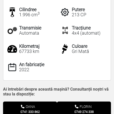
Cilindree
Putere
3
1.996 cm
213 CP
Transmisie
Tracțiune
Automata
4x4 (automat)
Kilometraj
Culoare
67733 km
Gri Mată
An fabricație
2022
Ai întrebări despre această mașină? Consultanții noștri vă
stau la dispoziție:
OANA
FLORIN
0741 333 862
0749 274 338