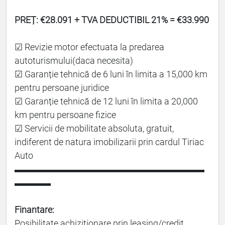
PREȚ: €28.091 + TVA DEDUCTIBIL 21% = €33.990
☑ Revizie motor efectuata la predarea
autoturismului(daca necesita)
☑ Garanție tehnică de 6 luni în limita a 15,000 km
pentru persoane juridice
☑ Garanție tehnică de 12 luni în limita a 20,000
km pentru persoane fizice
☑ Servicii de mobilitate absoluta, gratuit,
indiferent de natura imobilizarii prin cardul Tiriac
Auto
▬▬▬▬▬▬▬▬▬▬▬▬▬▬▬▬▬▬▬▬▬
▬▬▬▬
Finantare:
Posibilitate achiziționare prin leasing/credit