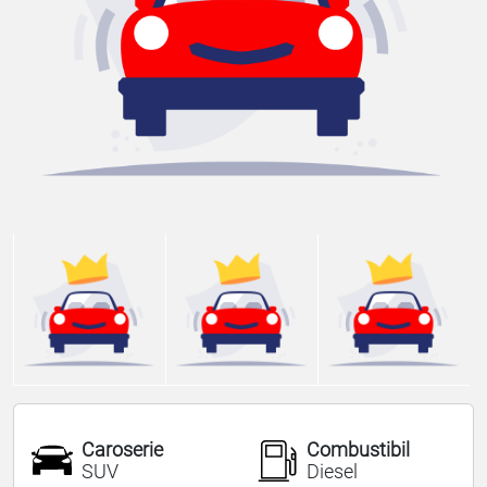
Caroserie
Combustibil
SUV
Diesel