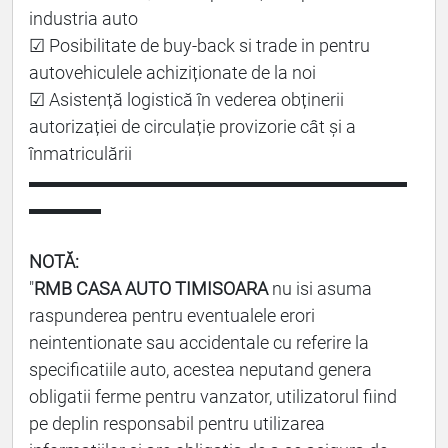
industria auto
☑ Posibilitate de buy-back si trade in pentru
autovehiculele achiziționate de la noi
☑ Asistență logistică în vederea obținerii
autorizației de circulație provizorie cât și a
înmatriculării
▬▬▬▬▬▬▬▬▬▬▬▬▬▬▬▬▬▬▬▬▬
▬▬▬▬
NOTĂ:
"
RMB CASA AUTO TIMISOARA
nu isi asuma
raspunderea pentru eventualele erori
neintentionate sau accidentale cu referire la
specificatiile auto, acestea neputand genera
obligatii ferme pentru vanzator, utilizatorul fiind
pe deplin responsabil pentru utilizarea