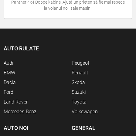
Panther 4x4 Doppelkabine. Ajută un prieten să fie mai repede
la volanul noii sale mașini!
AUTO RULATE
Audi
Peugeot
BMW
Renault
Dacia
Skoda
Ford
Suzuki
Land Rover
Toyota
Mercedes-Benz
Volkswagen
AUTO NOI
GENERAL