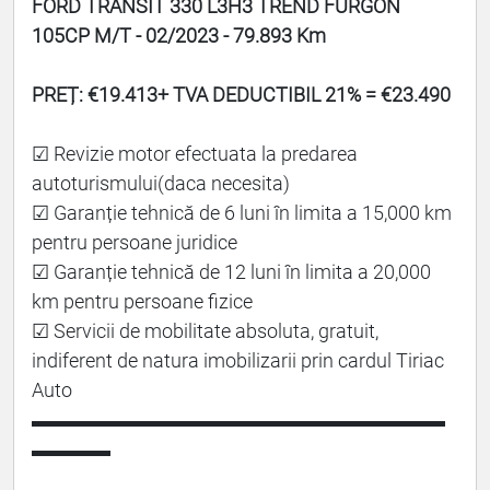
FORD TRANSIT 330 L3H3 TREND FURGON
105CP M/T - 02/2023 - 79.893 Km
PREȚ: €19.413+ TVA DEDUCTIBIL 21% = €23.490
☑ Revizie motor efectuata la predarea
autoturismului(daca necesita)
☑ Garanție tehnică de 6 luni în limita a 15,000 km
pentru persoane juridice
☑ Garanție tehnică de 12 luni în limita a 20,000
km pentru persoane fizice
☑ Servicii de mobilitate absoluta, gratuit,
indiferent de natura imobilizarii prin cardul Tiriac
Auto
▬▬▬▬▬▬▬▬▬▬▬▬▬▬▬▬▬▬▬▬▬
▬▬▬▬