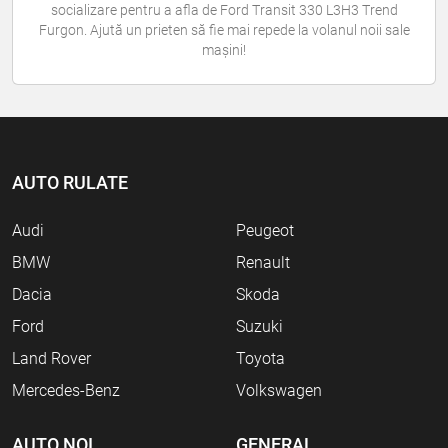
socializare pentru a afla de Ford Transit 330 L3H3 Trend
Furgon. Ajută un prieten să fie mai repede la volanul noii sale
mașini!
AUTO RULATE
Audi
Peugeot
BMW
Renault
Dacia
Skoda
Ford
Suzuki
Land Rover
Toyota
Mercedes-Benz
Volkswagen
AUTO NOI
GENERAL