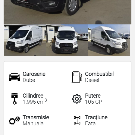
Caroserie
Combustibil
Dube
Diesel
Cilindree
Putere
3
1.995 cm
105 CP
Transmisie
Tracțiune
Manuala
Fata