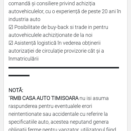
comandă și consiliere privind achiziția
autovehiculelor, cu o experiență de peste 20 ani în
industria auto
☑ Posibilitate de buy-back si trade in pentru
autovehiculele achiziționate de la noi
☑ Asistență logistică în vederea obținerii
autorizației de circulație provizorie cât și a
înmatriculării
▬▬▬▬▬▬▬▬▬▬▬▬▬▬▬▬▬▬▬▬▬
▬▬▬▬
NOTĂ:
"
RMB CASA AUTO TIMISOARA
nu isi asuma
raspunderea pentru eventualele erori
neintentionate sau accidentale cu referire la
specificatiile auto, acestea neputand genera
obligatii ferme pentru vanzator, utilizatorul fiind