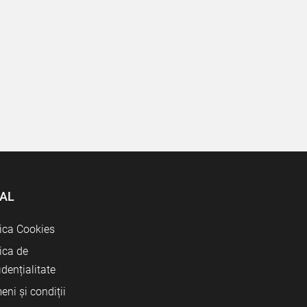
AL
tica Cookies
tica de
idențialitate
eni și condiții