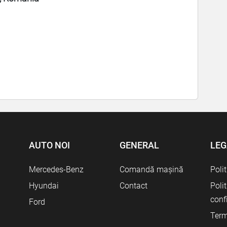
AUTO NOI
GENERAL
LEG
Mercedes-Benz
Comandă mașină
Poli
Hyundai
Contact
Poli
conf
Ford
Term