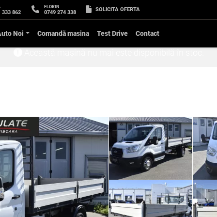
A
FLORIN
SOLICITA OFERTA
 333 862
0749 274 338
Auto Noi
Comandă masina
Test Drive
Contact
Această mașină nu mai este disponibilă în stoc.