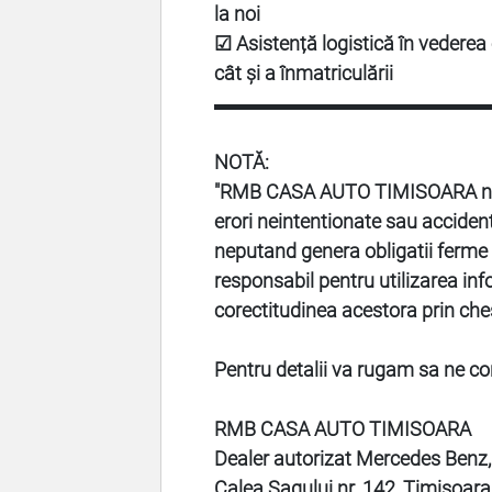
la noi
☑ Asistență logistică în vederea o
cât și a înmatriculării
▬▬▬▬▬▬▬▬▬▬▬▬▬▬
NOTĂ:
"
RMB CASA AUTO TIMISOARA
n
erori neintentionate sau accidenta
neputand genera obligatii ferme p
responsabil pentru utilizarea info
corectitudinea acestora prin che
Pentru detalii va rugam sa ne co
RMB CASA AUTO TIMISOARA
Dealer autorizat Mercedes Benz,
Calea Sagului nr. 142, Timisoar