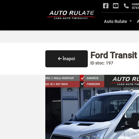
OAN
0741
Auto Rulate
Ford Transit
Înapoi
ID stoc: 197