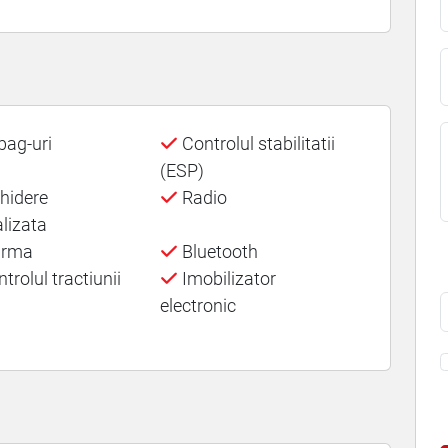
bag-uri
Controlul stabilitatii
(ESP)
hidere
Radio
alizata
arma
Bluetooth
trolul tractiunii
Imobilizator
electronic