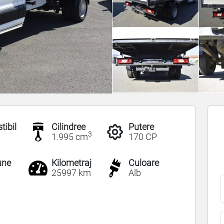
ibil
Cilindree
Putere
3
1.995 cm
170 CP
une
Kilometraj
Culoare
25997 km
Alb