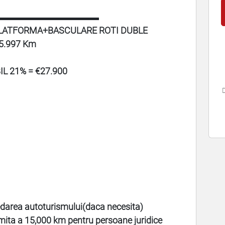
▬▬▬▬▬▬▬▬▬▬▬
 PLATFORMA+BASCULARE ROTI DUBLE
25.997 Km
IL 21% = €27.900
D
edarea autoturismului(daca necesita)
limita a 15,000 km pentru persoane juridice