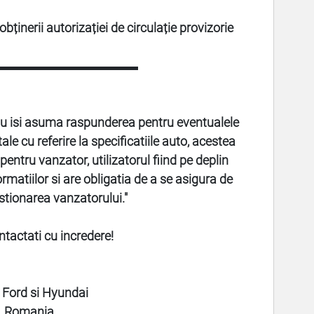
bținerii autorizației de circulație provizorie
▬▬▬▬▬▬▬▬▬▬▬
u isi asuma raspunderea pentru eventualele
le cu referire la specificatiile auto, acestea
entru vanzator, utilizatorul fiind pe deplin
rmatiilor si are obligatia de a se asigura de
stionarea vanzatorului."
ntactati cu incredere!
 Ford si Hyundai
a, Romania