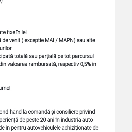
e)
e fixe în lei
ă de venit ( exceptie MAI / MAPN) sau alte
urilor
cipată totală sau parțială pe tot parcursul
din valoarea rambursată, respectiv 0,5% in
urne!
ond-hand la comandă și consiliere privind
xperiență de peste 20 ani în industria auto
de in pentru autovehiculele achiziționate de