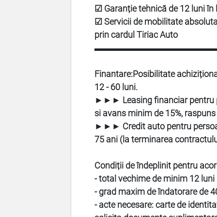
☑ Garanție tehnică de 12 luni în
☑ Servicii de mobilitate absoluta,
prin cardul Tiriac Auto
▬▬▬▬▬▬▬▬▬▬▬▬▬▬
Finantare:
Posibilitate achizițion
12 - 60 luni.
►►► Leasing financiar pentru p
si avans minim de 15%, raspuns f
►►► Credit auto pentru persoane
75 ani (la terminarea contractulu
Condiții de îndeplinit pentru aco
- total vechime de minim 12 luni
- grad maxim de îndatorare de 40
- acte necesare: carte de identita