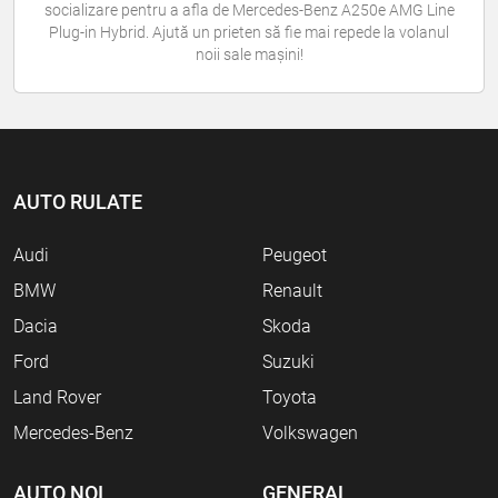
socializare pentru a afla de Mercedes-Benz A250e AMG Line
Plug-in Hybrid. Ajută un prieten să fie mai repede la volanul
noii sale mașini!
AUTO RULATE
Audi
Peugeot
BMW
Renault
Dacia
Skoda
Ford
Suzuki
Land Rover
Toyota
Mercedes-Benz
Volkswagen
AUTO NOI
GENERAL