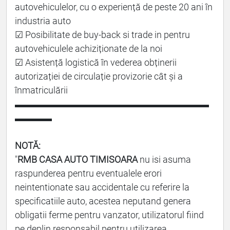
autovehiculelor, cu o experiență de peste 20 ani în
industria auto
☑ Posibilitate de buy-back si trade in pentru
autovehiculele achiziționate de la noi
☑ Asistență logistică în vederea obținerii
autorizației de circulație provizorie cât și a
înmatriculării
▬▬▬▬▬▬▬▬▬▬▬▬▬▬▬▬▬▬▬▬▬
▬▬▬▬
NOTĂ:
"
RMB CASA AUTO TIMISOARA
nu isi asuma
raspunderea pentru eventualele erori
neintentionate sau accidentale cu referire la
specificatiile auto, acestea neputand genera
obligatii ferme pentru vanzator, utilizatorul fiind
pe deplin responsabil pentru utilizarea