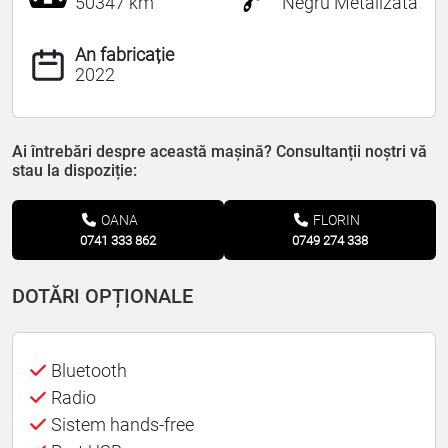
50347 km
Negru Metalizată
An fabricație
2022
Ai întrebări despre această mașină? Consultanții noștri vă
stau la dispoziție:
OANA
FLORIN
0741 333 862
0749 274 338
DOTĂRI OPȚIONALE
Bluetooth
Radio
Sistem hands-free