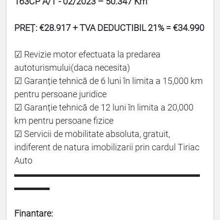
163CP A/T - 02/2023 – 50.347 Km
PREȚ: €28.917 + TVA DEDUCTIBIL 21% = €34.990
☑ Revizie motor efectuata la predarea
autoturismului(daca necesita)
☑ Garanție tehnică de 6 luni în limita a 15,000 km
pentru persoane juridice
☑ Garanție tehnică de 12 luni în limita a 20,000
km pentru persoane fizice
☑ Servicii de mobilitate absoluta, gratuit,
indiferent de natura imobilizarii prin cardul Tiriac
Auto
▬▬▬▬▬▬▬▬▬▬▬▬▬▬▬▬▬▬▬▬▬
▬▬▬▬
Finantare: