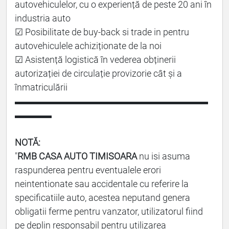
autovehiculelor, cu o experiență de peste 20 ani în
industria auto
☑ Posibilitate de buy-back si trade in pentru
autovehiculele achiziționate de la noi
☑ Asistență logistică în vederea obținerii
autorizației de circulație provizorie cât și a
înmatriculării
▬▬▬▬▬▬▬▬▬▬▬▬▬▬▬▬▬▬▬▬▬
▬▬▬▬
NOTĂ:
"
RMB CASA AUTO TIMISOARA
nu isi asuma
raspunderea pentru eventualele erori
neintentionate sau accidentale cu referire la
specificatiile auto, acestea neputand genera
obligatii ferme pentru vanzator, utilizatorul fiind
pe deplin responsabil pentru utilizarea