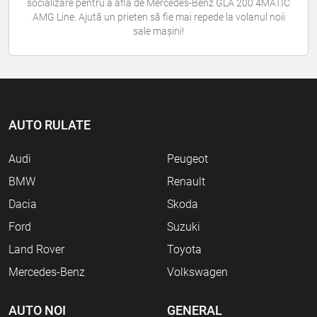
socializare pentru a afla de Mercedes-Benz GLA 200 4MATIC
AMG Line. Ajută un prieten să fie mai repede la volanul noii
sale mașini!
AUTO RULATE
Audi
Peugeot
BMW
Renault
Dacia
Skoda
Ford
Suzuki
Land Rover
Toyota
Mercedes-Benz
Volkswagen
AUTO NOI
GENERAL