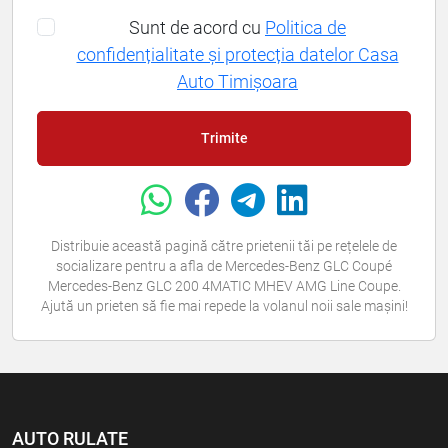
Sunt de acord cu
Politica de
confidențialitate și protecția datelor Casa
Auto Timișoara
Trimite
Distribuie această pagină către prietenii tăi pe rețelele de
socializare pentru a afla de Mercedes-Benz GLC Coupé
Mercedes-Benz GLC 200 4MATIC MHEV AMG Line Coupe.
Ajută un prieten să fie mai repede la volanul noii sale mașini!
AUTO RULATE