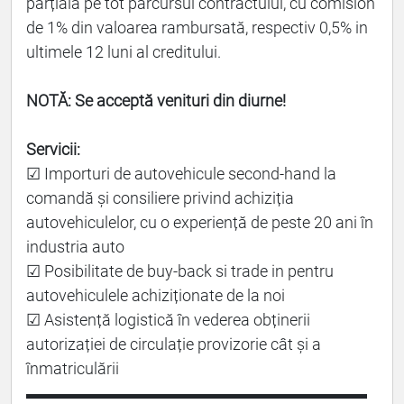
parțială pe tot parcursul contractului, cu comision
de 1% din valoarea rambursată, respectiv 0,5% in
ultimele 12 luni al creditului.
NOTĂ: Se acceptă venituri din diurne!
Servicii:
☑ Importuri de autovehicule second-hand la
comandă și consiliere privind achiziția
autovehiculelor, cu o experiență de peste 20 ani în
industria auto
☑ Posibilitate de buy-back si trade in pentru
autovehiculele achiziționate de la noi
☑ Asistență logistică în vederea obținerii
autorizației de circulație provizorie cât și a
înmatriculării
▬▬▬▬▬▬▬▬▬▬▬▬▬▬▬▬▬▬▬▬▬