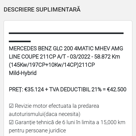
DESCRIERE SUPLIMENTARĂ
▬▬▬▬▬▬▬▬▬▬▬▬▬▬▬▬▬▬▬▬▬
▬▬▬▬
MERCEDES BENZ GLC 200 4MATIC MHEV AMG
LINE COUPE 211CP A/T - 03/2022 - 58.872 Km
(145Kw/197CP+10Kw/14CP)211CP
Mild-Hybrid
PREȚ: €35.124 + TVA DEDUCTIBIL 21% = €42.500
☑ Revizie motor efectuata la predarea
autoturismului(daca necesita)
☑ Garanție tehnică de 6 luni în limita a 15,000 km
pentru persoane juridice