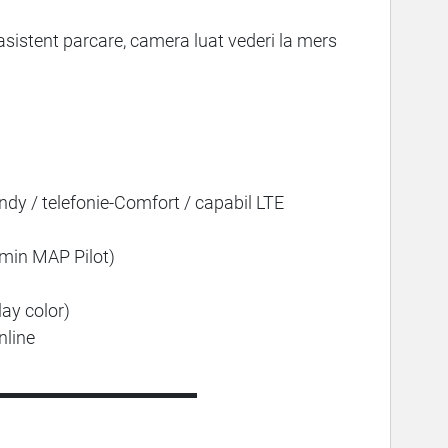
 asistent parcare, camera luat vederi la mers
andy / telefonie-Comfort / capabil LTE
rmin MAP Pilot)
lay color)
nline
▬▬▬▬▬▬▬▬▬▬▬