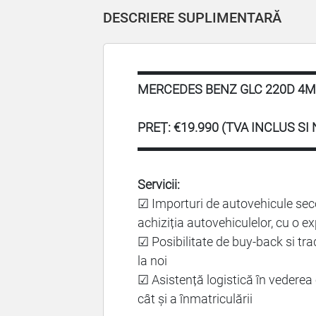
DESCRIERE SUPLIMENTARĂ
▬▬▬▬▬▬▬▬▬▬▬▬▬▬
MERCEDES BENZ GLC 220D 4MAT
PREȚ: €19.990 (TVA INCLUS SI
▬▬▬▬▬▬▬▬▬▬▬▬▬▬
Servicii:
☑ Importuri de autovehicule sec
achiziția autovehiculelor, cu o e
☑ Posibilitate de buy-back si tra
la noi
☑ Asistență logistică în vederea o
cât și a înmatriculării