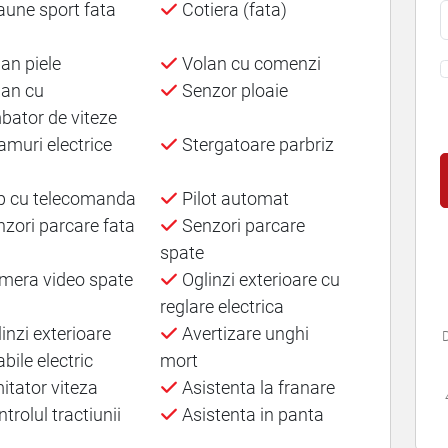
une sport fata
Cotiera (fata)
an piele
Volan cu comenzi
an cu
Senzor ploaie
bator de viteze
muri electrice
Stergatoare parbriz
 cu telecomanda
Pilot automat
zori parcare fata
Senzori parcare
spate
era video spate
Oglinzi exterioare cu
reglare electrica
inzi exterioare
Avertizare unghi
D
bile electric
mort
itator viteza
Asistenta la franare
trolul tractiunii
Asistenta in panta