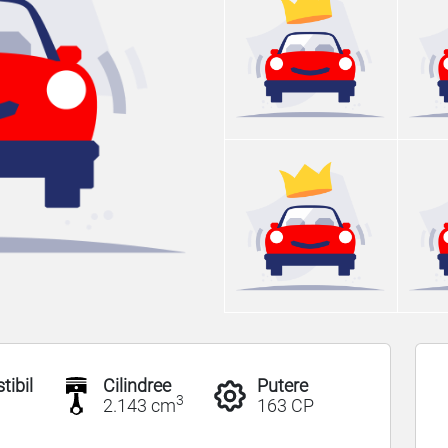
ibil
Cilindree
Putere
3
2.143 cm
163 CP