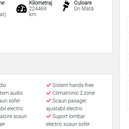
ne
Kilometraj
Culoare
224469
Gri Mată
at)
km
dio
Sistem hands-free
tem audio
Climatronic 2 zone
un sofer
Scaun pasager
bil electric
ajustabil electric
alzire scaun
Suport lombar
er
electric scaun sofer