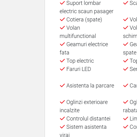
Suport lombar
Sca
electric scaun pasager
Cotiera (spate)
Vol
Volan
Vol
multifunctional
schim
Geamuri electrice
Gea
fata
spate
Top electric
Top
Faruri LED
Sen
Asistenta la parcare
Cam
Oglinzi exterioare
Ogl
incalzite
rabata
Controlul distantei
Lim
Sistem asistenta
Con
viraj