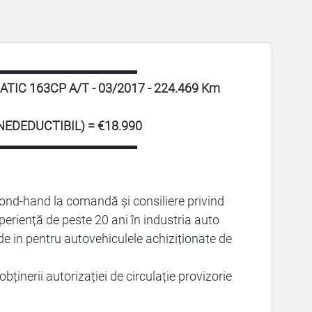
▬▬▬▬▬▬▬▬▬▬▬
IC 163CP A/T - 03/2017 - 224.469 Km
 NEDEDUCTIBIL) = €18.990
▬▬▬▬▬▬▬▬▬▬▬
ond-hand la comandă și consiliere privind
xperiență de peste 20 ani în industria auto
de in pentru autovehiculele achiziționate de
bținerii autorizației de circulație provizorie