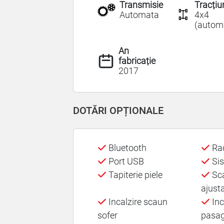
Transmisie
Tracțiu
Automata
4x4
(autom
An
fabricație
2017
DOTĂRI OPȚIONALE
Bluetooth
Ra
Port USB
Sis
Tapiterie piele
Sca
ajusta
Incalzire scaun
Inc
sofer
pasag