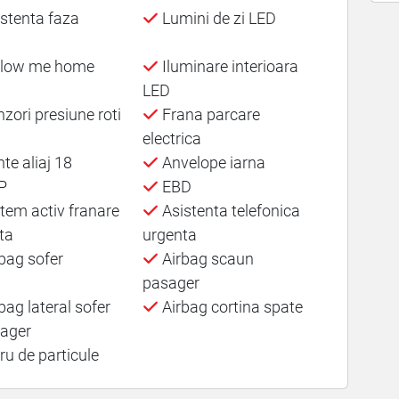
stenta faza
Lumini de zi LED
llow me home
Iluminare interioara
LED
zori presiune roti
Frana parcare
electrica
te aliaj 18
Anvelope iarna
P
EBD
tem activ franare
Asistenta telefonica
ta
urgenta
bag sofer
Airbag scaun
pasager
bag lateral sofer
Airbag cortina spate
sager
tru de particule