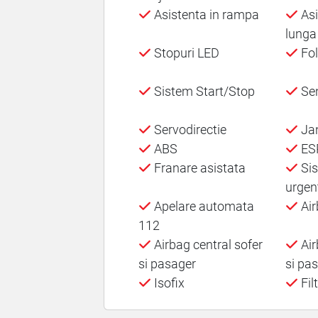
Asistenta in rampa
Asi
lunga
Stopuri LED
Fo
Sistem Start/Stop
Sen
Servodirectie
Jan
ABS
ES
Franare asistata
Sis
urgen
Apelare automata
Air
112
Airbag central sofer
Air
si pasager
si pa
Isofix
Fil