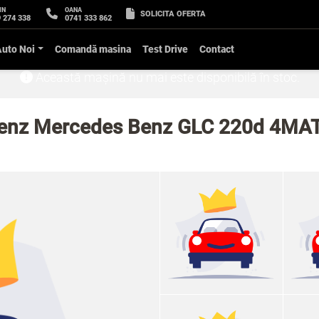
IN
OANA
SOLICITA OFERTA
 274 338
0741 333 862
Auto Noi
Comandă masina
Test Drive
Contact
Această mașină nu mai este disponibilă în stoc.
enz Mercedes Benz GLC 220d 4MA