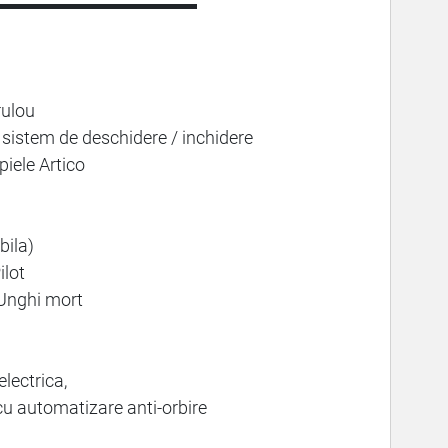
▬▬▬▬▬▬▬▬▬▬▬
rulou
sistem de deschidere / inchidere
piele Artico
bila)
ilot
-Unghi mort
lectrica,
 cu automatizare anti-orbire