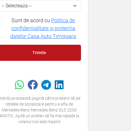
Sunt de acord cu
Politica de
confidențialitate și protecția
datelor Casa Auto Timișoara
Trimite
istribuie această pagină către prietenii tăi pe
rețelele de socializare pentru a afla de
Mercedes-Benz Mercedes Benz GLC 220d
4MATIC. Ajută un prieten să fie mai repede la
volanul noii sale mașini!