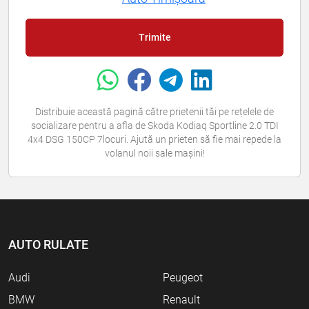
Trimite
Distribuie această pagină către prietenii tăi pe rețelele de
socializare pentru a afla de Skoda Kodiaq Sportline 2.0 TDI
4x4 DSG 150CP 7locuri. Ajută un prieten să fie mai repede la
volanul noii sale mașini!
AUTO RULATE
Audi
Peugeot
BMW
Renault