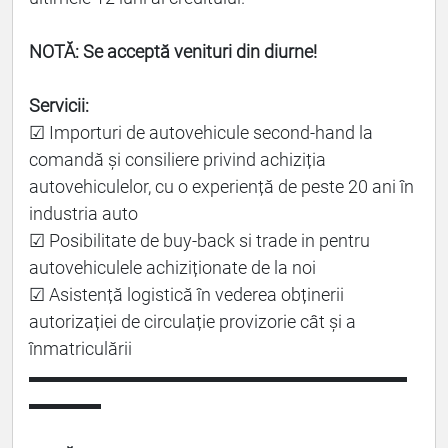
NOTĂ: Se acceptă venituri din diurne!
Servicii:
☑ Importuri de autovehicule second-hand la
comandă și consiliere privind achiziția
autovehiculelor, cu o experiență de peste 20 ani în
industria auto
☑ Posibilitate de buy-back si trade in pentru
autovehiculele achiziționate de la noi
☑ Asistență logistică în vederea obținerii
autorizației de circulație provizorie cât și a
înmatriculării
▬▬▬▬▬▬▬▬▬▬▬▬▬▬▬▬▬▬▬▬▬
▬▬▬▬