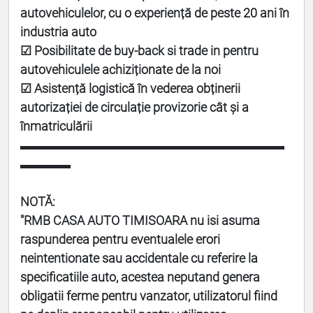
autovehiculelor, cu o experiență de peste 20 ani în
industria auto
☑ Posibilitate de buy-back si trade in pentru
autovehiculele achiziționate de la noi
☑ Asistență logistică în vederea obținerii
autorizației de circulație provizorie cât și a
înmatriculării
▬▬▬▬▬▬▬▬▬▬▬▬▬▬▬▬▬▬▬▬▬
▬▬▬▬
NOTĂ:
"
RMB CASA AUTO TIMISOARA
nu isi asuma
raspunderea pentru eventualele erori
neintentionate sau accidentale cu referire la
specificatiile auto, acestea neputand genera
obligatii ferme pentru vanzator, utilizatorul fiind