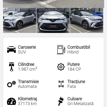
Caroserie
Combustibil
SUV
Hibrid
Cilindree
Putere
3
1.987 cm
184 CP
Transmisie
Tracțiune
Automata
Fata
Kilometraj
Culoare
37173 km
Gri Metalizată