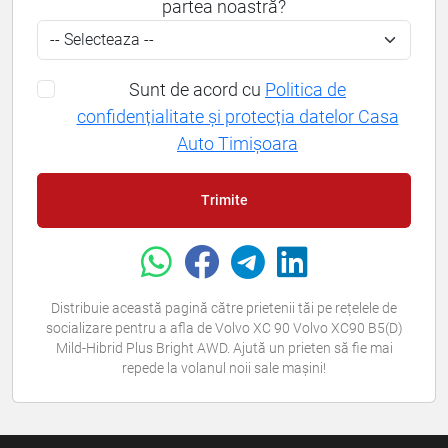
partea noastră?
Sunt de acord cu
Politica de
confidențialitate și protecția datelor Casa
Auto Timișoara
Trimite
Distribuie această pagină către prietenii tăi pe rețelele de
socializare pentru a afla de Volvo XC 90 Volvo XC90 B5(D)
Mild-Hibrid Plus Bright AWD. Ajută un prieten să fie mai
repede la volanul noii sale mașini!