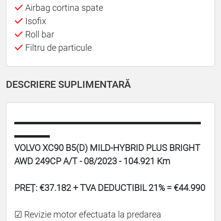
Airbag cortina spate
Isofix
Roll bar
Filtru de particule
DESCRIERE SUPLIMENTARĂ
▬▬▬▬▬▬▬▬▬▬▬▬▬▬▬▬▬▬▬▬▬
▬▬▬▬
VOLVO XC90 B5(D) MILD-HYBRID PLUS BRIGHT
AWD 249CP A/T - 08/2023 - 104.921 Km
PREȚ: €37.182 + TVA DEDUCTIBIL 21% = €44.990
☑ Revizie motor efectuata la predarea