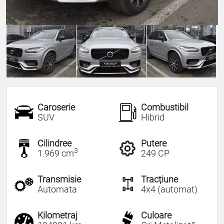
Caroserie
Combustibil
SUV
Hibrid
Cilindree
Putere
3
1.969 cm
249 CP
Transmisie
Tracțiune
Automata
4x4 (automat)
Kilometraj
Culoare